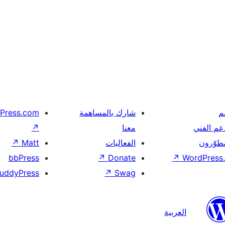
م
شارك بالمساهمة
Press.com
عم الفني
معنا
↗
مطوّرون
الفعاليات
Matt
↗
bbPress
↗
Donate
↗
WordPress.
uddyPress
↗
Swag
العربية