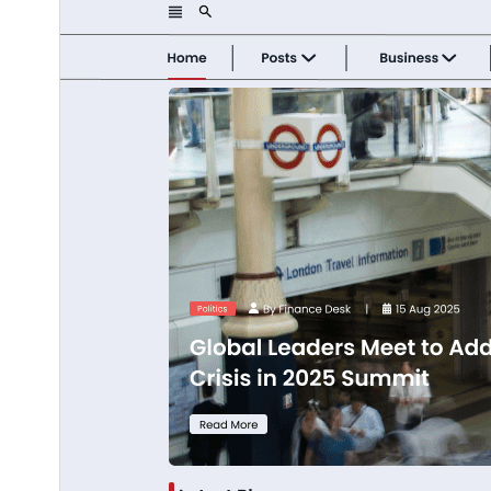
هذا قالب فرعي من
Flex Multi Business
.
النسخة
1.0.4
Last updated
8 يوليو، 2026
60+
Active installations
5.6
PHP version
Theme homepage