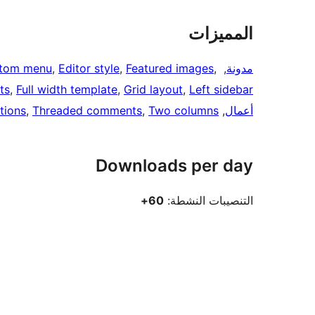
المميزات
مدونة
, 
, 
Featured images
, 
Editor style
, 
tom menu
ts
, 
Full width template
, 
Grid layout
, 
Left sidebar
أعمال
, 
Two columns
, 
Threaded comments
, 
tions
Downloads per day
التنصيبات النشطة:
60+