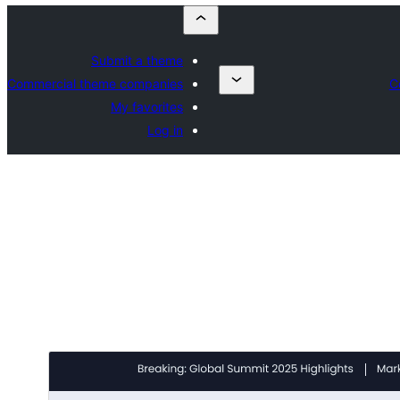
Submit a theme
Commercial theme companies
C
My favorites
Log in
معاينة
تنزيل