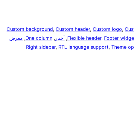
Custom background
, 
Custom header
, 
Custom logo
, 
Cus
Footer widge
, 
Flexible header
, 
أخبار
, 
One column
, 
معرض
Right sidebar
, 
RTL language support
, 
Theme op