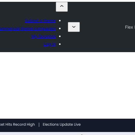
Submit a theme
Flex
ommercial theme companies
My favorites
Log in