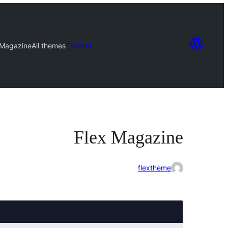
 Magazine
All themes
Themes
Flex Magazine
flextheme