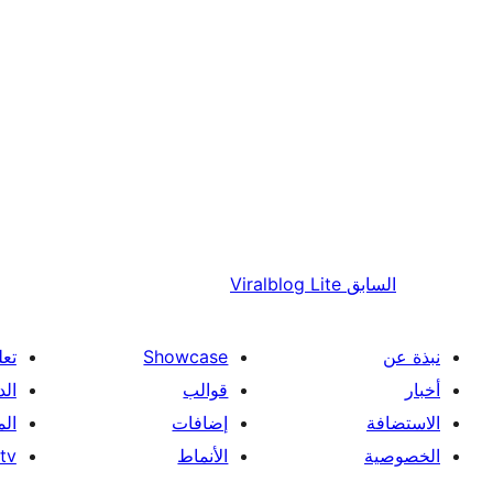
السابق
Viralblog Lite
نبذة عن
Showcase
تعل
أخبار
قوالب
الد
الاستضافة
إضافات
ال
الخصوصية
الأنماط
tv