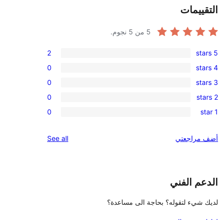
التقييمات
5
من 5 نجوم.
2
5 stars
2
0
4 stars
5-
0
0
3 stars
star
4-
0
reviews
0
2 stars
star
3-
0
reviews
0
1 star
star
2-
0
reviews
star
1-
reviews
أضف مراجعتي
See all
reviews
star
reviews
الدعم الفني
لديك شيء لتقوله؟ بحاجة الى مساعدة؟