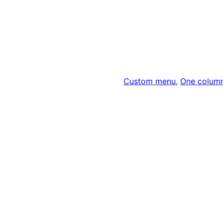
Custom menu
, 
One colum