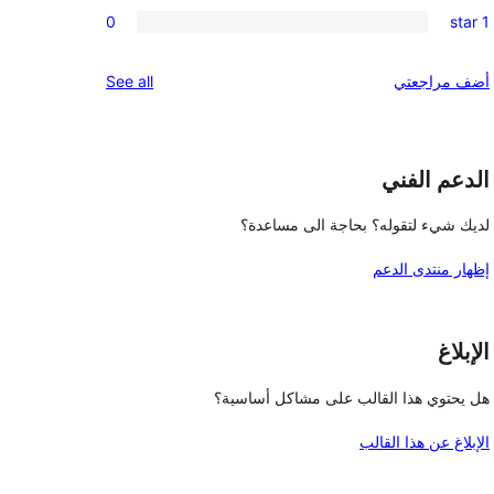
0
review
0
1 star
star
2-
0
reviews
star
1-
reviews
أضف مراجعتي
See all
reviews
star
reviews
الدعم الفني
لديك شيء لتقوله؟ بحاجة الى مساعدة؟
إظهار منتدى الدعم
الإبلاغ
هل يحتوي هذا القالب على مشاكل أساسية؟
الإبلاغ عن هذا القالب