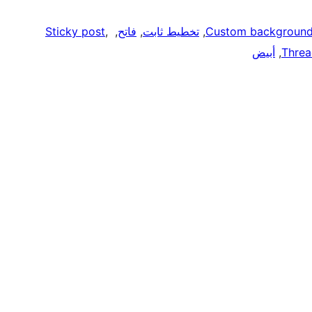
Custom backgroun
, 
تخطيط ثابت
, 
فاتح
, 
, 
Sticky post
Thre
, 
أبيض