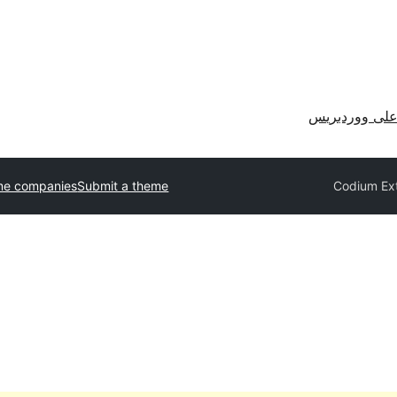
لى ووردبريس
me companies
Submit a theme
Codium Ex