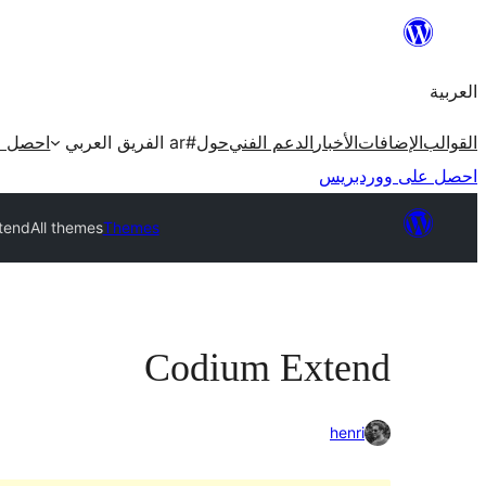
تخطى
إلى
العربية
المحتوى
القوالب
الإضافات
الأخبار
الدعم الفني
حول
#ar الفريق العربي
احصل ع
احصل على ووردبريس
tend
All themes
Themes
Codium Extend
henri