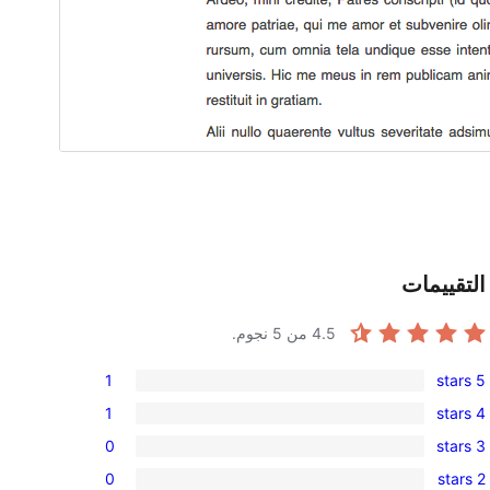
التقييمات
4.5
من 5 نجوم.
1
5 stars
1
1
4 stars
5-
1
0
3 stars
star
4-
0
review
0
2 stars
star
3-