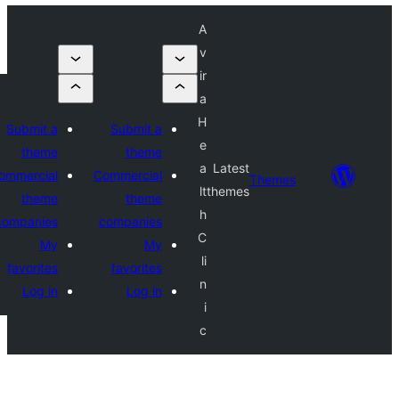
A
v
ir
a
H
Submit a
Submit a
e
theme
theme
a
Latest
Commercial
Commercial
Theme
lt
themes
theme
theme
h
companies
companies
C
My
My
li
favorites
favorites
n
Log in
Log in
i
c