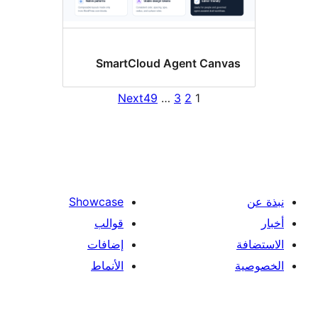
SmartCloud Agent Canv
Next
49
…
3
2
1
Showcase
قوالب
إضافات
الأنماط