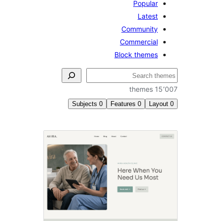
Popular
Latest
Community
Commercial
Block themes
15٬
Subjects
0
Features
0
Lay
La
the