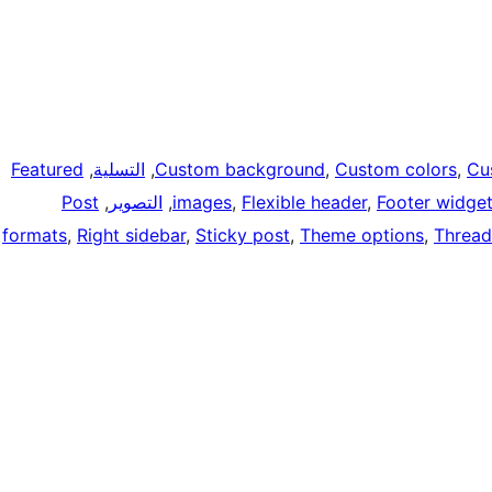
Featured
, 
التسلية
, 
Custom background
, 
Custom colors
, 
Cu
Post
, 
التصوير
, 
images
, 
Flexible header
, 
Footer widge
formats
, 
Right sidebar
, 
Sticky post
, 
Theme options
, 
Threa