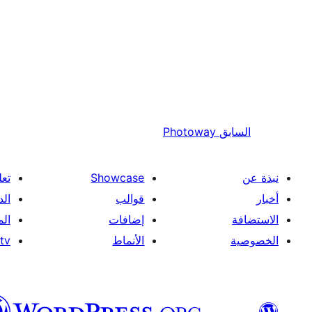
Photoway
السابق
علم
Showcase
نبذة عن
فني
قوالب
أخبار
ون
إضافات
الاستضافة
tv
الأنماط
الخصوصية