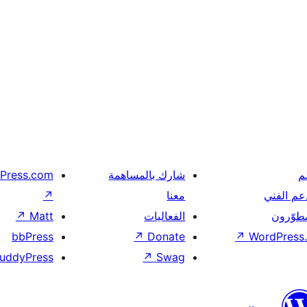
Press.com
شارك بالمساهمة
ت
↗
معنا
الدعم ال
↗
Matt
الفعاليات
المطوّر
bbPress
↗
Donate
↗
WordPress.
uddyPress
↗
Swag