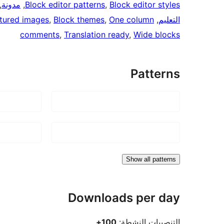
Block editor styles
, 
Block editor patterns
, 
مدونة
 
التعليم
, 
One column
, 
Block themes
, 
tured images
comments
, 
Translation ready
, 
Wide blocks
Patterns
Show all patterns
Downloads per day
التنصيبات النشطة:
100+