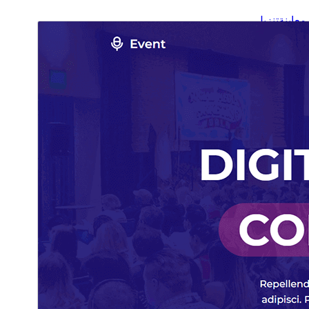
معاينة
تنزيل
هذا قالب فرعي من
Blockskit Base
.
النسخة
1.0.0
Last updated
2 نوفمبر، 2025
100+
Active installations
6.0
WordPress version
5.6
PHP version
Theme homepage