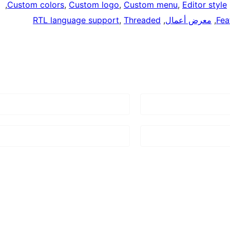
, 
Custom colors
, 
Custom logo
, 
Custom menu
, 
Editor style
,
Fea
, 
معرض أعمال
, 
Threaded
, 
RTL language support