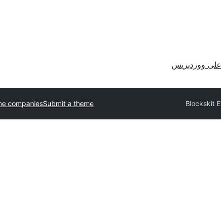
لى ووردبريس
me companies
Submit a theme
Blockskit 