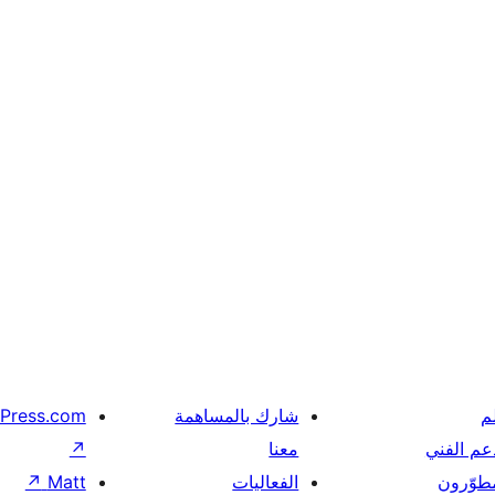
م
شارك بالمساهمة
Press.com
عم الفني
معنا
↗
مطوّرون
الفعاليات
Matt
↗