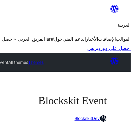
تخطى
إلى
العربية
المحتوى
القوالب
الإضافات
الأخبار
الدعم الفني
حول
#ar الفريق العربي
احصل ع
احصل على ووردبريس
Event
All themes
Themes
Blockskit Event
BlockskitDev