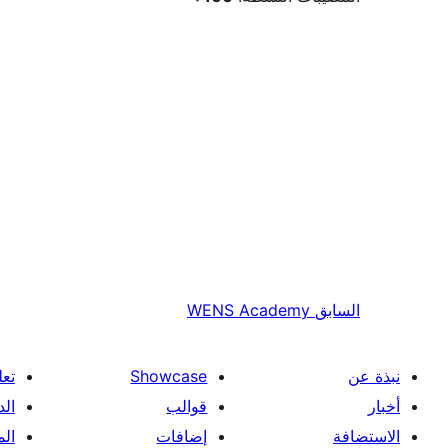
السابق
WENS Academy
نبذة عن
Showcase
تعل
أخبار
قوالب
الد
الاستضافة
إضافات
ال