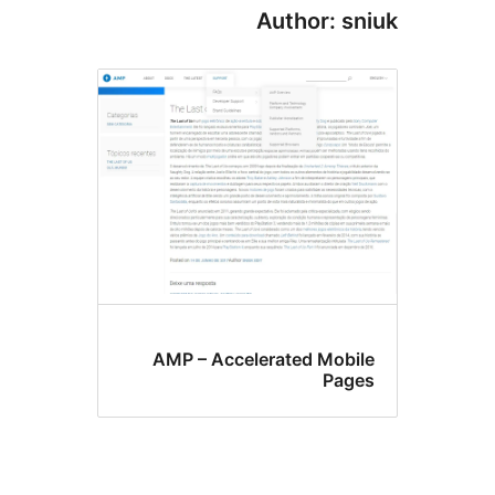
Author: s
AMP – Accelerated Mobi
Pag