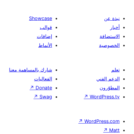
Showcase
قوالب
إضافات
الأنماط
شارك بالمساهمة معنا
الفعاليات
↗
Donate
↗
Swag
↗
Wor
↗
Word