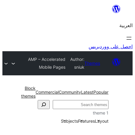
ريس
AMP – Accelerated
Author:
Theme
Mobile Pages
sniuk
Block
Commercial
Community
Latest
Po
themes
Subjects
Features
L