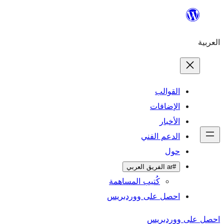
ال
الإ
ا
الدعم 
كُتيب المساهمة
احصل على وورد
احص