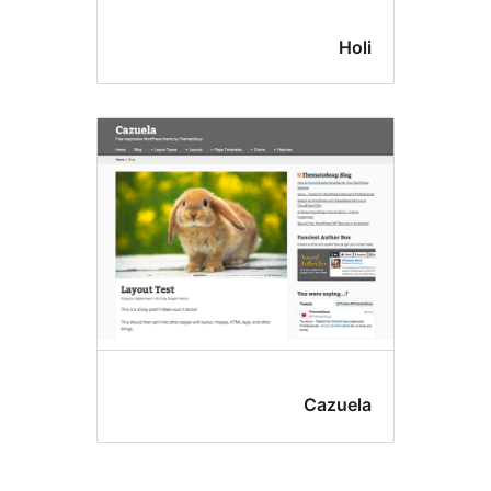
Ho
Cazue