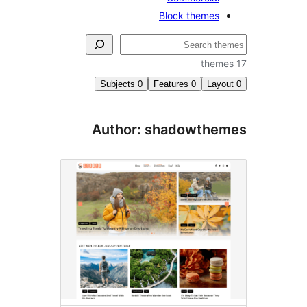
Block themes
Subjects
0
Features
0
Lay
Author: shadowthe