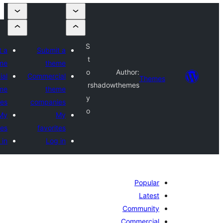
S
Submit a
Submit a
t
theme
theme
o
Author:
Commercial
Commercial
Theme
r
shadowthemes
theme
theme
y
companies
companies
o
My
My
favorites
favorites
Log in
Log in
Popular
Latest
Community
Commercial