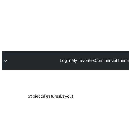
Log in
My favorites
Commercial them
Subjects
Features
Layout