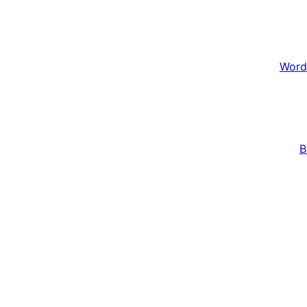
Word
B