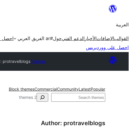
تخطى
إلى
العربية
المحتوى
القوالب
الإضافات
الأخبار
الدعم الفني
حول
#ar الفريق العربي
احصل ع
احصل على ووردبريس
: protravelblogs
Themes
Block themes
Commercial
Community
Latest
Popular
البحث
2 themes
Author: protravelblogs