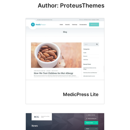
Author: ProteusTh
MedicPress Li