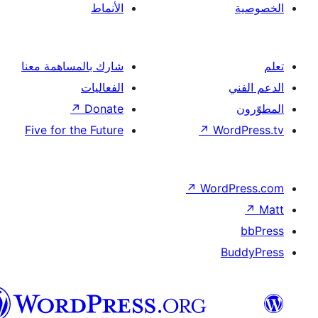
الأنماط
شارك بالمساهمة معنا
الفعاليات
↗
Donate
Five for the Future
↗
Wor
↗
Word
B
العربية