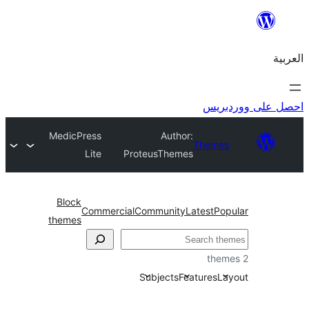
ريس
MedicPress
Author:
Theme
Lite
ProteusThemes
Block
Commercial
Community
Latest
Po
themes
Subjects
Features
L