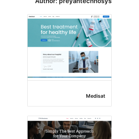
Author: preyantechn
Medis