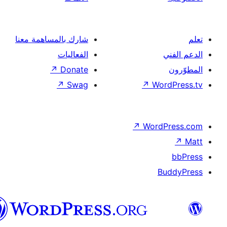
شارك بالمساهمة معنا
الفعاليات
↗
Donate
↗
Swag
↗
Wor
↗
Word
B
العربية