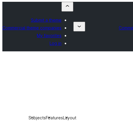
Submit a theme
Commercial theme companies
Commer
My favorites
Log in
Subjects
Features
Layout