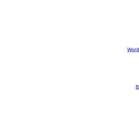
Word
B