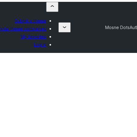
Submit a theme
Mosne Dots
Aut
cial theme companies
My favorites
Log in