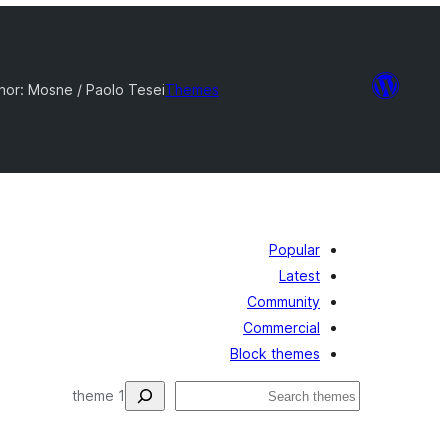
hor: Mosne / Paolo Tesei
Themes
Popular
Latest
Community
Commercial
Block themes
البحث
1 theme