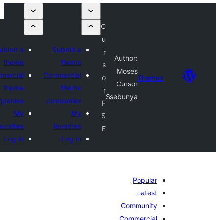
C
u
Submit a
Submit a
r
Author:
theme
theme
s
Moses
Commercial
Commercial
o
Theme
Cursor
theme
theme
r
Ssebunya
companies
companies
F
My
My
S
favorites
favorites
E
Log in
Log in
Popular
Latest
Community
Commercial