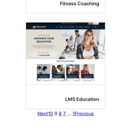
Fitness Coachi
LMS Educati
Next
10
9
8
7
…
1
Previous