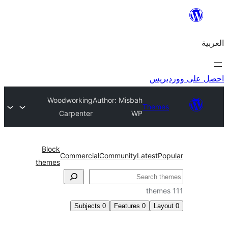
ريس
Woodworking
Author: Misbah
Theme
Carpenter
WP
Block
Commercial
Community
Latest
Po
themes
Subjects
0
Features
0
Lay