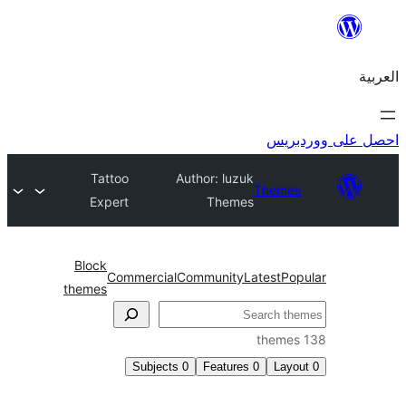
ريس
Tattoo
Author: luzuk
Theme
Expert
Themes
Block
Commercial
Community
Latest
Po
themes
Subjects
0
Features
0
Lay