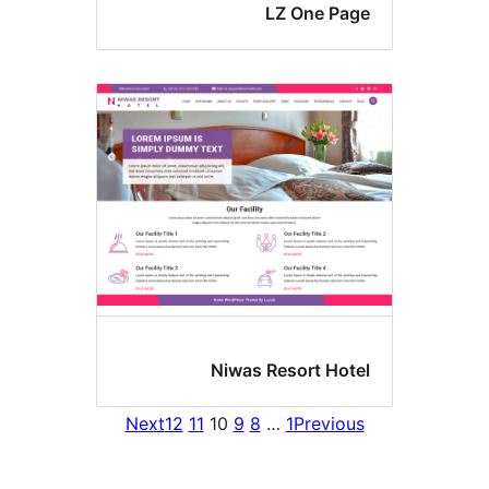
LZ One Pa
Niwas Resort Hot
Next
12
11
10
9
8
…
1
Previou