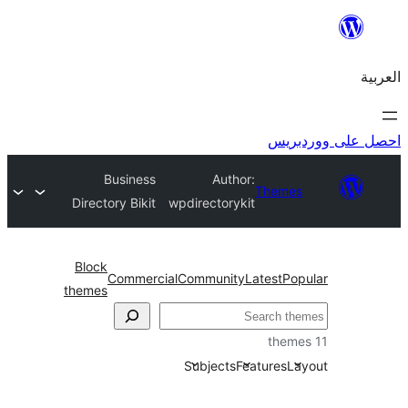
ريس
Business
Author:
Theme
Directory Bikit
wpdirectorykit
Block
Commercial
Community
Latest
Po
themes
Subjects
Features
L