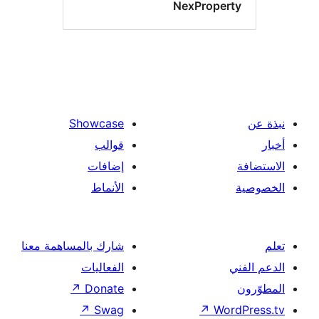
NexProper
Showcase
قوالب
إضافات
الأنماط
شارك بالمساهمة معنا
الفعاليات
↗
Donate
↗
Swag
↗
Wor