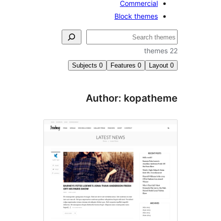
Commercial
Block themes
Subjects
0
Features
0
Lay
Author: kopat