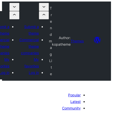
T
r
e
Submit a
Submit a
n
theme
theme
d
Author:
Commercial
Commercial
m
Theme
kopatheme
theme
theme
a
companies
companies
g
My
My
Li
favorites
favorites
t
Log in
Log in
e
Popular
Latest
Community