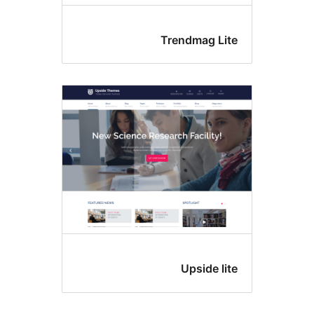
Trendmag Li
Upside li