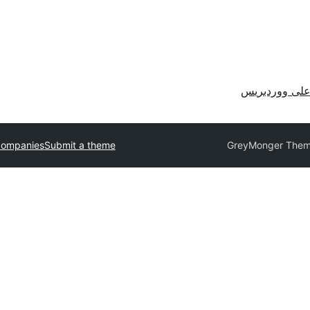
لى ووردبريس
companies
Submit a theme
GreyMonger The