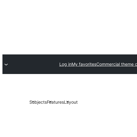
Log in
My favorites
Commercial theme 
Subjects
Features
Layout