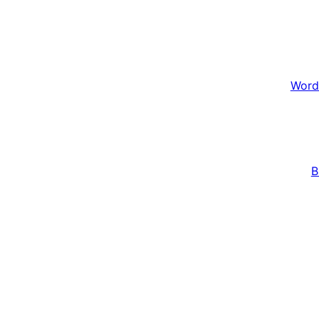
Word
B