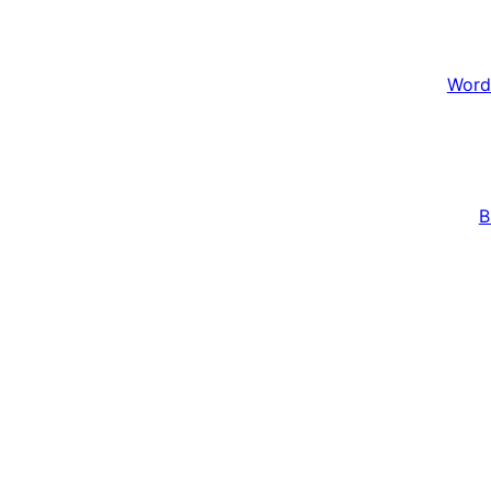
Word
B