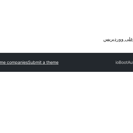
لى ووردبريس
eme companies
Submit a theme
ioBoot
Au