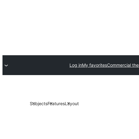
Log in
My favorites
Commercial th
Subjects
Features
Layout