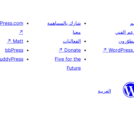
م
شارك بالمساهمة
Press.com
عم الفني
معنا
↗
مطوّرون
الفعاليات
Matt
↗
bbPress
↗
Donate
↗
WordPress.
uddyPress
Five for the
Future
العربية