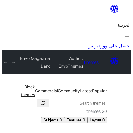
ريس
Envo Magazine
Author:
Theme
Dark
EnvoThemes
Block
Commercial
Community
Latest
Po
themes
Subjects
0
Features
0
Lay