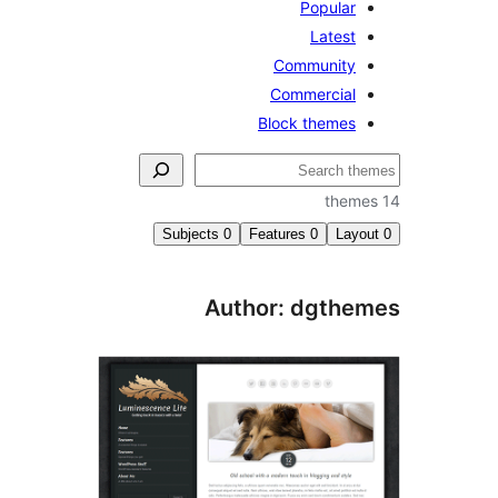
Popular
Latest
Community
Commercial
Block themes
Subjects
0
Features
0
Lay
Author: dgthe