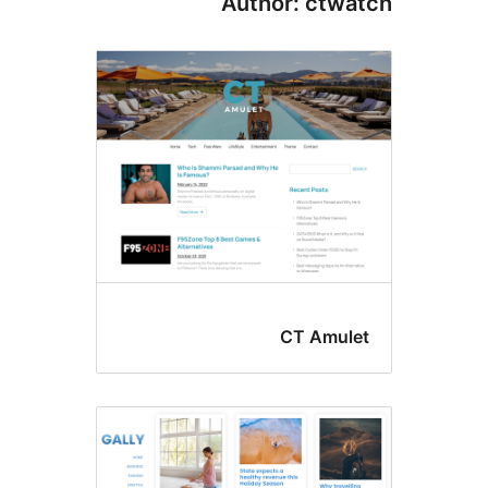
Author: ctw
CT Amul