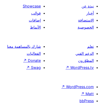
Showcase
قوالب
إضافات
الأنماط
شارك بالمساهمة معنا
الفعاليات
↗
Donate
↗
Swag
↗
Wor
↗
Word