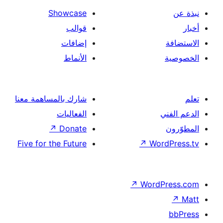
Showcase
قوالب
إضافات
الأنماط
شارك بالمساهمة معنا
الفعاليات
↗
Donate
Five for the Future
↗
Wor
↗
Word