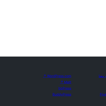
معنا
WordPress.com
↗
↗
Matt
bbPress
BuddyPress
Five