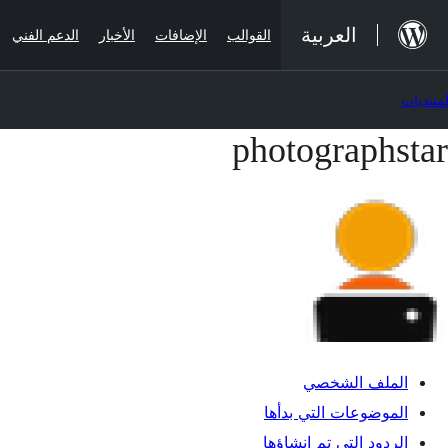
لانتقال
العربية
القوالب
الإضافات
الأخبار
الدعم الفني
لى
لمحتوى
لمنتديات
photographstar
خطي
لى
لمحتوى
الملف الشخصي
الموضوعات التي بدأها
الردود التي تم إنشاؤها