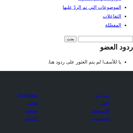
الموضوعات التي تم الردّ عليها
التفاعلات
المفضّلة
دود
ردود العضو
لبحث:
يا للأسف! لم يتم العثور على ردود هنا.
نبذة عن
Showcase
أخبار
قوالب
الاستضافة
إضافات
الخصوصية
الأنماط