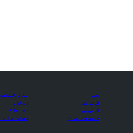
تعلم
شارك بالمساهمة 
الدعم الفني
الفعاليات
المطوّرون
Donate
↗
 for the Future
↗
WordPress.tv