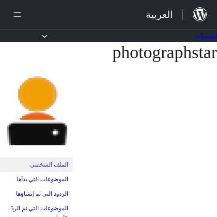
لانتقال
العربية
لى
لمحتوى
لمنتديات
photographstar
خطي
لى
لمحتوى
الملف الشخصي
الموضوعات التي بدأها
الردود التي تم إنشاؤها
الموضوعات التي تم الردّ
عليها