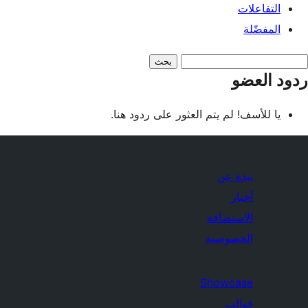
التفاعلات
المفضّلة
دود
ردود العضو
لبحث:
يا للأسف! لم يتم العثور على ردود هنا.
نبذة عن
أخبار
الاستضافة
الخصوصية
Showcase
قوالب