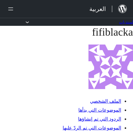
لانتقال
العربية
لى
لمحتوى
لمنتديات
fifiblacka
خطي
لى
لمحتوى
الملف الشخصي
الموضوعات التي بدأها
الردود التي تم إنشاؤها
الموضوعات التي تم الردّ عليها