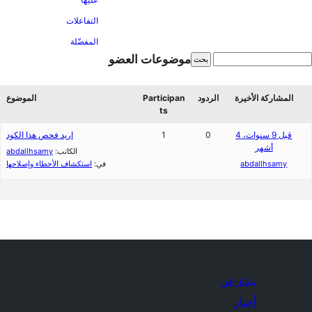
التفاعلات
المفضّلة
موضوعات العضو
المشاركة الأخيرة
الردود
Participan
الموضوع
ts
قبل 9 سنوات، 4
0
1
اريد فحص هذا الكود
أشهر
الكاتب:
abdallhsamy
abdallhsamy
في:
استكشاف الأخطاء وإصلاحها
نبذة عن
أخبار