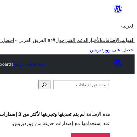
تخطى
إلى
العربية
المحتوى
القوالب
الإضافات
الأخبار
الدعم الفني
حول
#ar الفريق العربي
احصل ع
احصل على ووردبريس
hboards
Plugin Directory
البحث
عن
الإضافات
هذه الإضافة
لم يتم تحديثها وتجربتها لأكثر من 3 إصدارات ووردبريس رئيسية
عند إستخدامها مع إصدارات حديثة من ووردبريس.