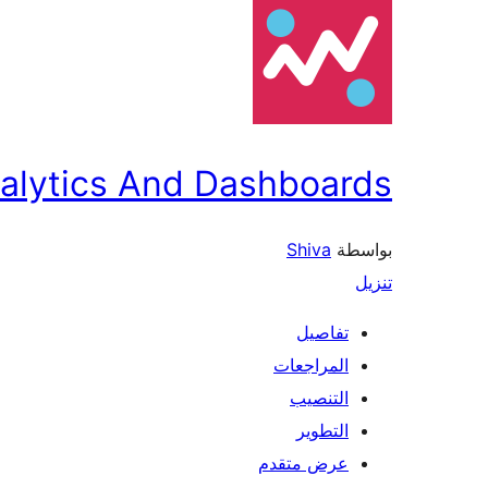
alytics And Dashboards
بواسطة
Shiva
تنزيل
تفاصيل
المراجعات
التنصيب
التطوير
عرض متقدم