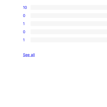
10
0
1
0
1
reviews
See all