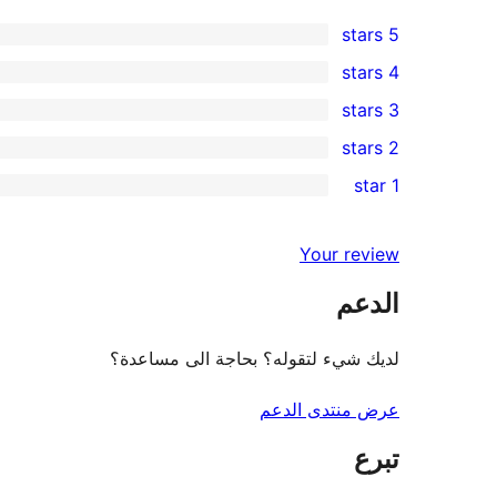
5 stars
10
4 stars
5-
0
3 stars
star
4-
1
2 stars
reviews
star
3-
0
1 star
reviews
star
2-
1
review
star
1-
Your review
reviews
star
الدعم
review
لديك شيء لتقوله؟ بحاجة الى مساعدة؟
عرض منتدى الدعم
تبرع