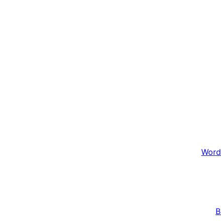
Word
B