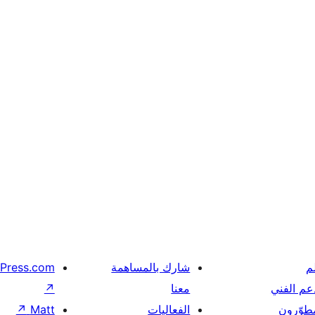
م
شارك بالمساهمة
Press.com
عم الفني
معنا
↗
مطوّرون
الفعاليات
Matt
↗