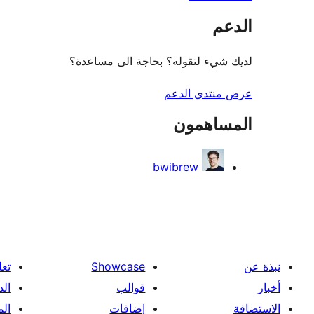
الدعم
لديك شيء لتقوله؟ بحاجة الى مساعدة؟
عرض منتدى الدعم
المساهمون
bwibrew
نبذة عن
Showcase
تعل
أخبار
قوالب
الد
الاستضافة
إضافات
ال