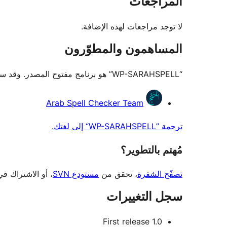
المراجعات
لا توجد مراجعات لهذه الإضافة.
المساهمون والمطوّرون
“WP-SARAHSPELL” هو برنامج مفتوح المصدر. وقد ساهم هؤلاء الأشخاص بالأسفل في هذه الإضافة.
المساهمون
Arab Spell Checker Team
ترجمة ”WP-SARAHSPELL“ إلى لغتك.
مُهتم بالتطوير؟
تصفّح الشفرة
، تحقق من
مستودع SVN
، أو الاشتراك ف
سجل التغييرات
1.0 First release