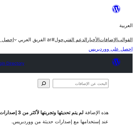
تخطى
إلى
العربية
المحتوى
القوالب
الإضافات
الأخبار
الدعم الفني
حول
#ar الفريق العربي
احصل ع
احصل على ووردبريس
gin Directory
البحث
عن
الإضافات
هذه الإضافة
لم يتم تحديثها وتجربتها لأكثر من 3 إصدارات ووردبريس رئيسية
عند إستخدامها مع إصدارات حديثة من ووردبريس.