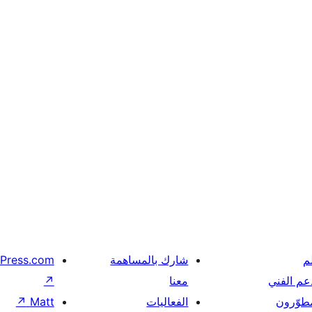
م
شارك بالمساهمة
Press.com
عم الفني
معنا
↗
مطوّرون
الفعاليات
Matt
↗