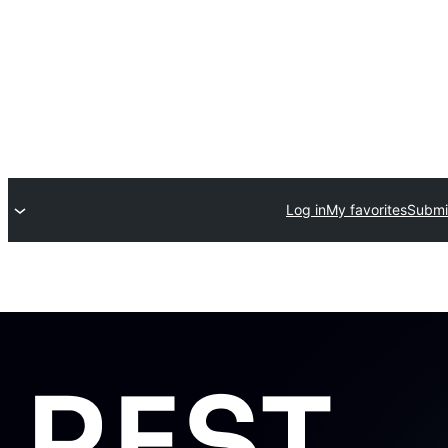
Log in
My favorites
Submit