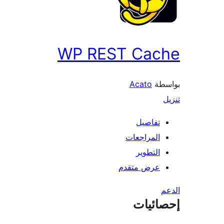
WP REST Cache
بواسطة
Acato
تنزيل
تفاصيل
المراجعات
التطوير
عرض متقدم
الدعم
إحصائيات