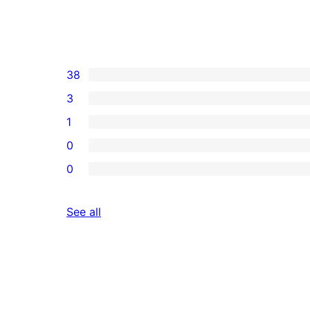
38
3
1
0
0
reviews
See all