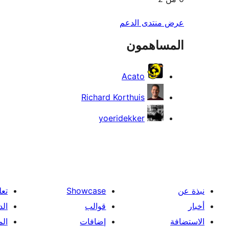
عرض منتدى الدعم
المساهمون
Acato
Richard Korthuis
yoeridekker
نبذة عن
Showcase
تعل
أخبار
قوالب
الد
الاستضافة
إضافات
ال