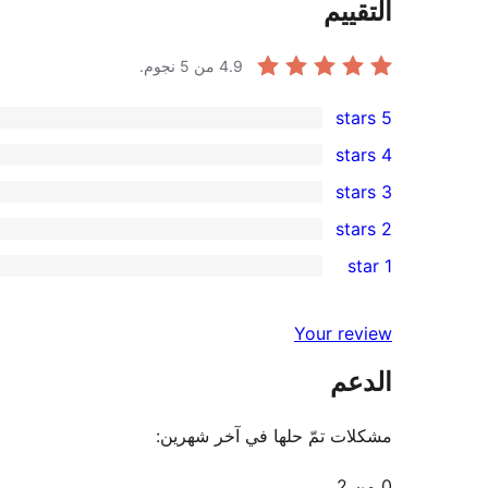
التقييم
4.9
من 5 نجوم.
5 stars
38
4 stars
5-
3
3 stars
star
4-
1
2 stars
reviews
star
3-
0
1 star
reviews
star
2-
0
review
star
1-
Your review
reviews
star
الدعم
reviews
مشكلات تمّ حلها في آخر شهرين:
0 من 2