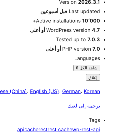
ميتا
Version
2026.3.1
Meta
Last updated
قبل
أسبوعين
Active installations
10٬000+
4.7 أو أعلى
WordPress version
Tested up to
7.0.3
7.0 أو أعلى
PHP version
Languages
شاهد الكل 6
إغلاق
ese (China)
،
English (US)
،
German
،
Korean
ترجمة إلى لغتك
Tags
api
cache
rest
rest cache
wp-rest-api