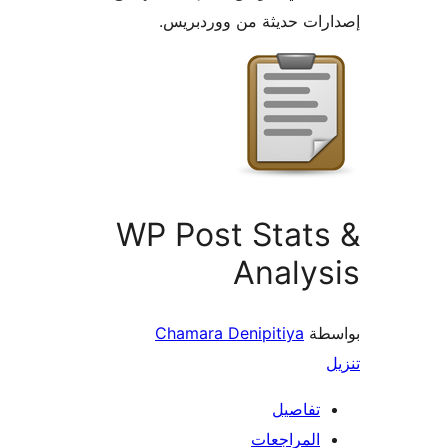
ات حديثة من ووردبريس.
WP Post Stat
Analy
طة
Chamara Denipitiya
تفاصيل
المراجعات