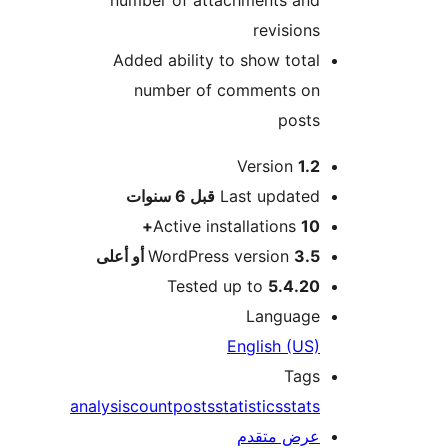
revisions
Added ability to show total
number of comments on
posts
Version
1.2
M
Last updated
قبل
6 سنوات
Active installations
10+
3.5 أو أعلى
WordPress version
Tested up to
5.4.20
Language
English (US)
Tags
analysis
count
posts
statistics
stats
عرض متقدم