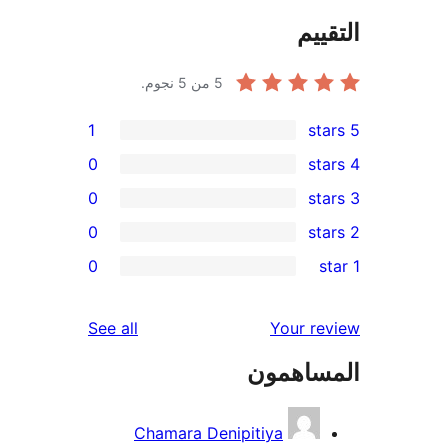
ييم
5
من 5 نجوم.
1
0
0
0
r
0
re
re
reviews
See all
Your r
re
ساهمون
re
Chamara Denipitiya