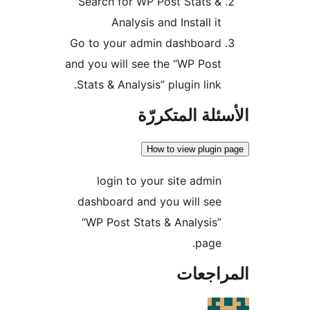
Search for WP Post Stats &
Analysis and Install it
Go to your admin dashboard
and you will see the “WP Post
Stats & Analysis” plugin link.
ئلة المتكررّة
How to view plugin
login to your site admin
dashboard and you will see
“WP Post Stats & Analysis”
page.
راجعات