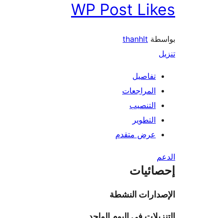
WP Post Likes
بواسطة
thanhlt
تنزيل
تفاصيل
المراجعات
التنصيب
التطوير
عرض متقدم
الدعم
إحصائيات
الإصدارات النشطة
التنزيلات في اليوم الواحد