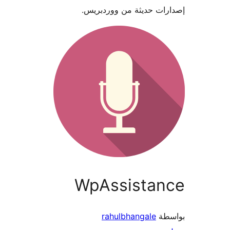
ات حديثة من ووردبريس.
WpAssistan
طة
rahulbhangale