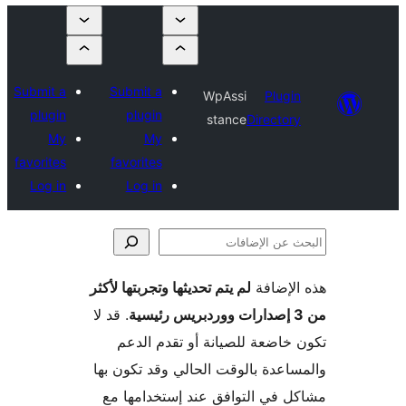
Submit a
Submit a
WpAssi
Plugi
plugin
plugin
stance
Director
My
My
favorites
favorites
Log in
Log in
لإضافة
لم يتم تحديثها وتجربتها لأكثر
فات
. قد لا
خاضعة للصيانة أو تقدم الدعم
اعدة بالوقت الحالي وقد تكون بها
 في التوافق عند إستخدامها مع