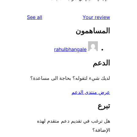
reviews
See all
Your r
ساهمون
rahulbhangale
عم
شيء لتقوله؟ بحاجة الى مساعدة؟
منتدى الدعم
غب في تقديم دعم متقدم لهذه
فة؟