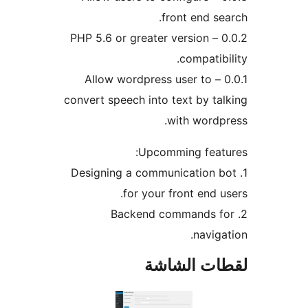
front end se
0.0.2 – PHP 5.6 or greater version
compatibi
0.0.1 – Allow wordpress user to
convert speech into text by ta
with wordp
Upcomming featu
1. Designing a communication 
for your front end u
2. Backend commands f
naviga
ات الشاشة