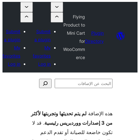
Flying
Product to
Submit
Submit
Mini Cart
Plugi
a plugin
a plugin
for
Director
My
My
WooComm
favorites
favorites
erce
Log in
Log in
فات
لإضافة
لم يتم تحديثها وتجربتها لأكثر
. قد لا
خاضعة للصيانة أو تقدم الدعم