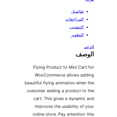
تفاصيل
المراجعات
التنصيب
التطوير
صف
Flying Product to Mini Car
WooCommerce allows ad
beautiful flying animation whe
customer adding a product t
cart. This gives a dynami
improves the usability of
online store. Pay attention: