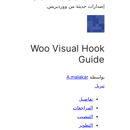
ات حديثة من ووردبريس.
Woo Visual Ho
Gui
طة
A.malakar
تفاصيل
المراجعات
التنصيب
التطوير