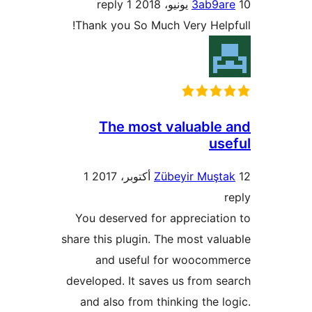
1 reply
3ab9a
Thank you So Much Very Help
The most valuable
us
1
Zübeyir Muşt
You deserved for appreciati
share this plugin. The most val
and useful for woocomm
developed. It saves us from s
and also from thinking the l