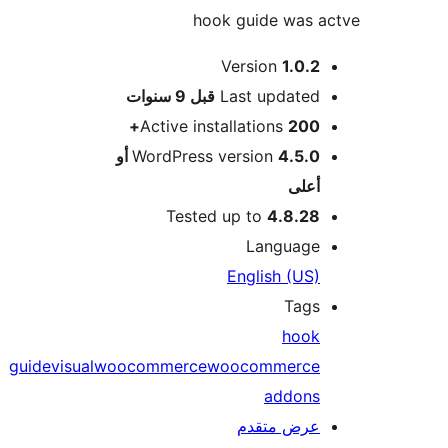
hook guide was a
Version
1.0.2
M
Last updated
قبل
9 سنوات
Active installations
200+
WordPress version
4.5.0 أو
أعلى
Tested up to
4.8.28
Language
English (US)
Tags
hook
guide
visual
woocommerce
woocommerce
addons
عرض متقدم