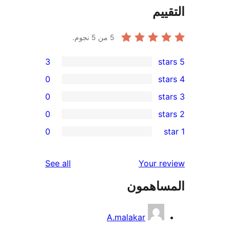
ييم
5
من 5 نجوم.
3
0
0
0
re
0
re
re
reviews
See all
Your r
re
ساهمون
re
A.malakar