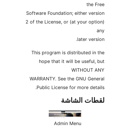
the
Software Foundation; either ve
2 of the License, or (at your op
later ver
This program is distributed i
hope that it will be useful
WITHOUT
WARRANTY. See the GNU Gen
Public License for more det
ات الشاشة
Admin Menu