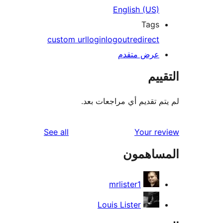
English (US)
Tags
custom url
login
logout
redirect
عرض متقدم
ييم
م تقديم أي مراجعات بعد.
reviews
See all
Your r
ساهمون
mrlister1
Louis Lister