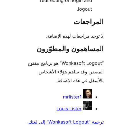
redirecting on login and
logout.
راجعات
جد مراجعات لهذه الإضافة.
ساهمون والمطوّرون
“Wonkasoft Logout” هو برنامج مفتوح
ر. وقد ساهم هؤلاء الأشخاص
فل في هذه الإضافة.
همون
mrlister1
Louis Lister
W“ إلى لغتك.