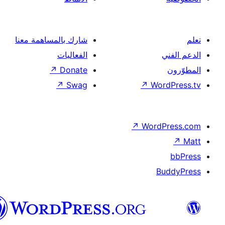
شارك بالمساهمة معنا
الفعاليات
↗
Donate
↗
Swag
↗
Wor
↗
Word
B
العربية