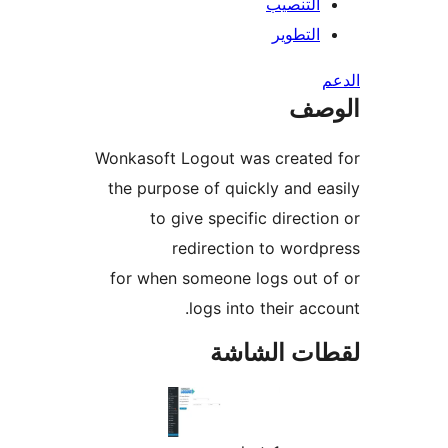
التنصيب
التطوير
صف
Wonkasoft Logout was created
the purpose of quickly and e
to give specific directi
redirection to word
for when someone logs out 
logs into their acc
ات الشاشة