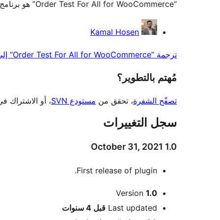
“Order Test For All for WooCommerce” هو برنامج مفتوح المصدر. وقد ساهم هؤلاء الأشخاص بالأسفل في هذه الإضافة.
المساهمون
Kamal Hosen
ترجمة ”Order Test For All for WooCommerce“ إلى لغتك.
مُهتم بالتطوير؟
تصفّح الشفرة
، تحقق من
مستودع SVN
، أو الاشتراك ف
سجل التغييرات
1.0 October 31, 2021
First release of plugin.
ميتا
Version
1.0
Meta
Last updated
قبل
4 سنوات