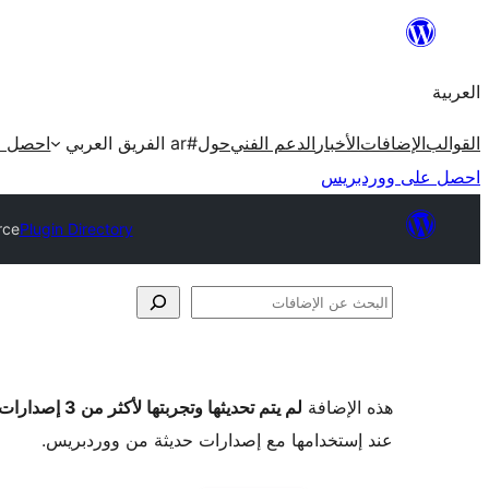
تخطى
إلى
العربية
المحتوى
القوالب
الإضافات
الأخبار
الدعم الفني
حول
#ar الفريق العربي
احصل ع
احصل على ووردبريس
rce
Plugin Directory
البحث
عن
الإضافات
هذه الإضافة
لم يتم تحديثها وتجربتها لأكثر من 3 إصدارات ووردبريس رئيسية
عند إستخدامها مع إصدارات حديثة من ووردبريس.