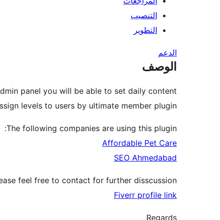
المراجعات
التنصيب
التطوير
الدعم
الوصف
admin panel you will be able to set daily content
ssign levels to users by ultimate member plugin.
The following companies are using this plugin:
Affordable Pet Care
SEO Ahmedabad
ase feel free to contact for further disscussion.
Fiverr profile link
Regards