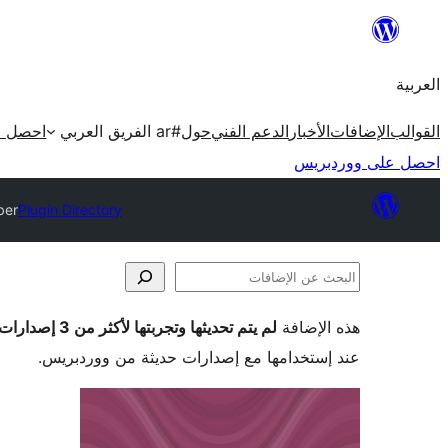
تخطى
إلى
العربية
المحتوى
القوالب
الإضافات
الأخبار
الدعم الفني
حول
#ar الفريق العربي
احصل ع
احصل على ووردبريس
ber
Plugin Directory
البحث
عن
هذه الإضافة
لم يتم تحديثها وتجربتها لأكثر من 3 إصدارات ووردبريس رئيسية
الإضافات
عند إستخدامها مع إصدارات حديثة من ووردبريس.