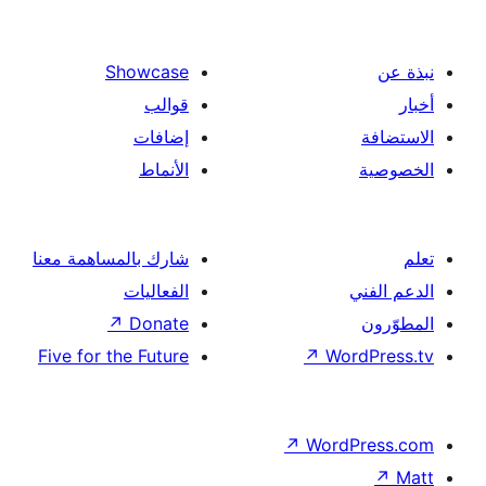
Showcase
قوالب
إضافات
الأنماط
شارك بالمساهمة معنا
الفعاليات
↗
Donate
Five for the Future
↗
Wor
↗
Word