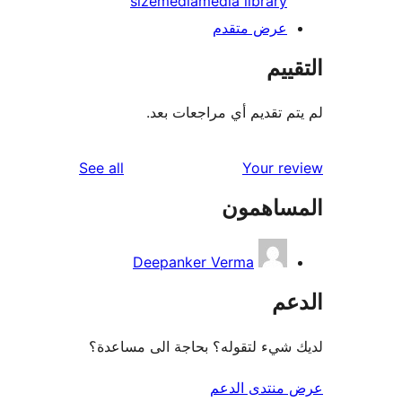
size
media
media library
عرض متقدم
ييم
م تقديم أي مراجعات بعد.
reviews
See all
Your r
ساهمون
Deepanker Verma
عم
شيء لتقوله؟ بحاجة الى مساعدة؟
منتدى الدعم