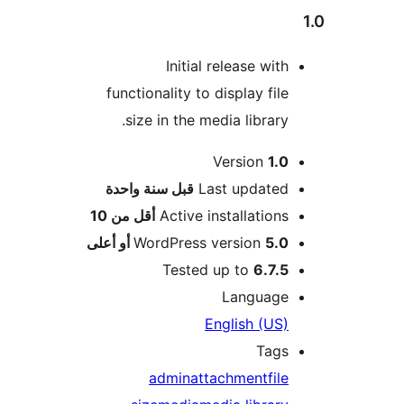
Initial release with
functionality to display file
size in the media library.
Version
1.0
M
Last updated
قبل
سنة واحدة
Active installations
أقل من 10
5.0 أو أعلى
WordPress version
Tested up to
6.7.5
Language
English (US)
Tags
admin
attachment
file