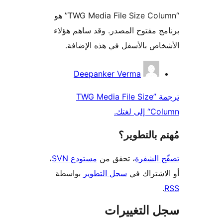
“TWG Media File Size Column” هو
ج مفتوح المصدر. وقد ساهم هؤلاء
اص بالأسفل في هذه الإضافة.
همون
Deepanker Verma
ترجمة ”TWG Media File Size
ى لغتك.
 بالتطوير؟
 الشفرة
، تحقق من
مستودع SVN
،
اشتراك في
سجل التطوير
بواسطة
 التغييرات