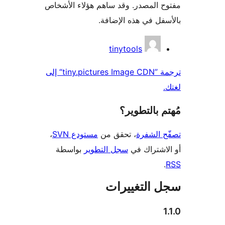
 المصدر. وقد ساهم هؤلاء الأشخاص
فل في هذه الإضافة.
همون
tinytools
ترجمة ”tiny.pictures Image CDN“ إلى
 بالتطوير؟
 الشفرة
، تحقق من
مستودع SVN
،
اشتراك في
سجل التطوير
بواسطة
 التغييرات