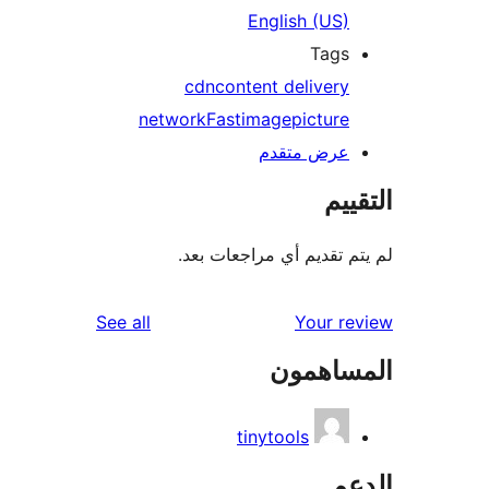
English (US)
Tags
cdn
content delivery
network
Fast
image
picture
عرض متقدم
ييم
م تقديم أي مراجعات بعد.
reviews
See all
Your r
ساهمون
tinytools
عم