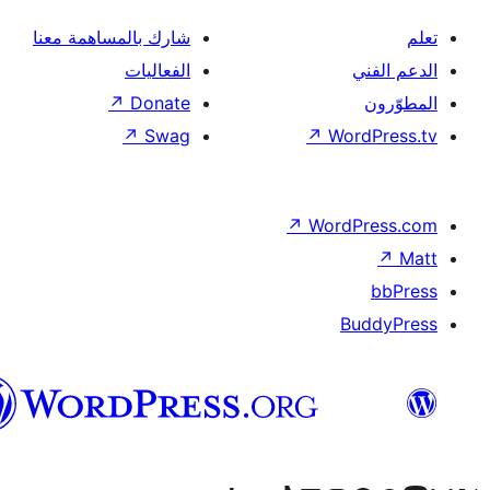
شارك بالمساهمة معنا
الفعاليات
↗
Donate
↗
Swag
↗
Wor
↗
Word
B
العربية