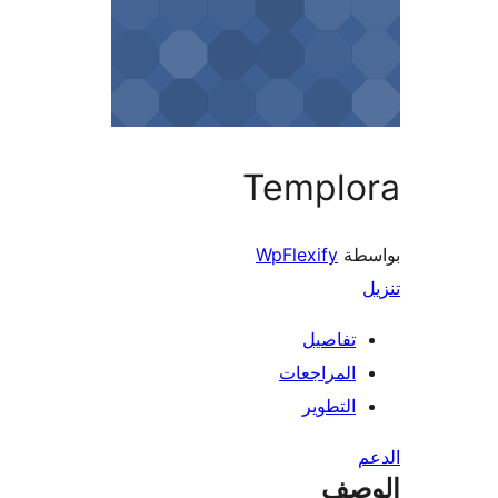
Templo
طة
WpFlexify
تفاصيل
المراجعات
التطوير
صف