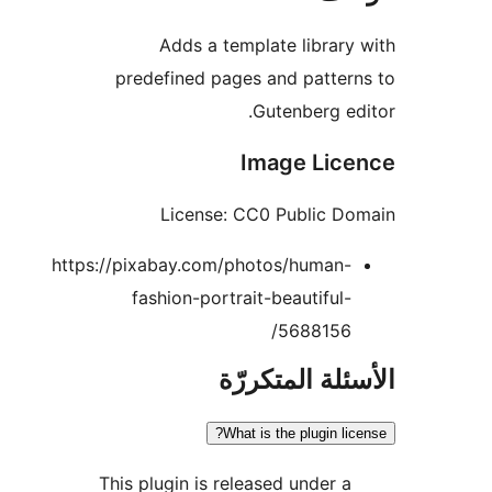
Adds a template library
predefined pages and patter
Gutenberg ed
Image Lic
License: CC0 Public D
https://pixabay.com/photos/human-
fashion-portrait-beautiful-
5688156/
ئلة المتكررّة
What is the plugin lic
This plugin is released under a