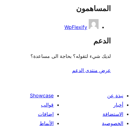
ساهمون
WpFlexify
عم
شيء لتقوله؟ بحاجة الى مساعدة؟
منتدى الدعم
Showcase
قوالب
إضافات
الأنماط