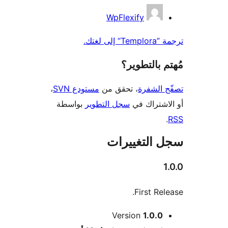
همون
WpFlexify
إلى لغتك.
 بالتطوير؟
 الشفرة
، تحقق من
مستودع SVN
،
اشتراك في
سجل التطوير
بواسطة
 التغييرات
First Rel
Version
1.0.0