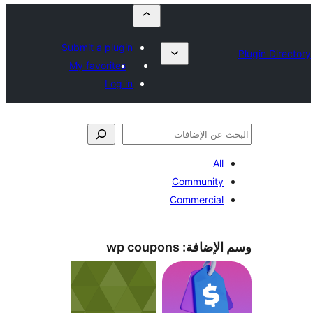
Submit a plugin
My favorites
Log in
All
Community
Commercial
الإضافة:
wp coupons