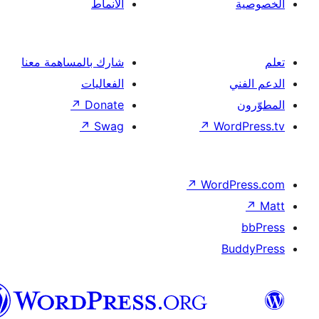
الأنماط
شارك بالمساهمة معنا
الفعاليات
↗
Donate
↗
Swag
↗
Wor
↗
Word
B
العربية