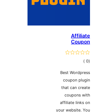
Affil
Cou
مالي
تقييمات
Best Wordp
coupon pl
that can c
coupons 
affiliate lin
your website