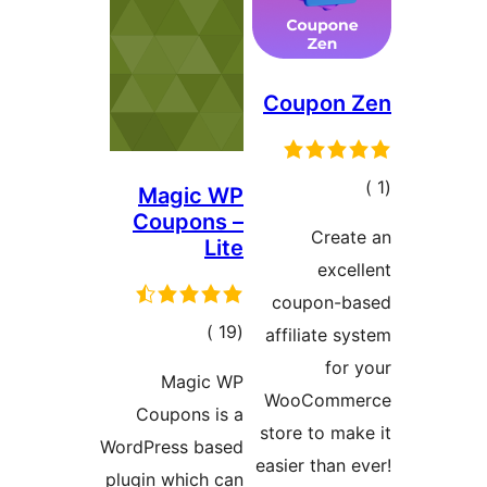
Coupon 
الي
Magic WP
قييمات
Coupons –
Crea
Lite
exce
coupon-b
إجمالي
)
(19
affiliate s
التقييمات
for
Magic WP
WooComm
Coupons is a
store to ma
WordPress based
easier than 
plugin which can