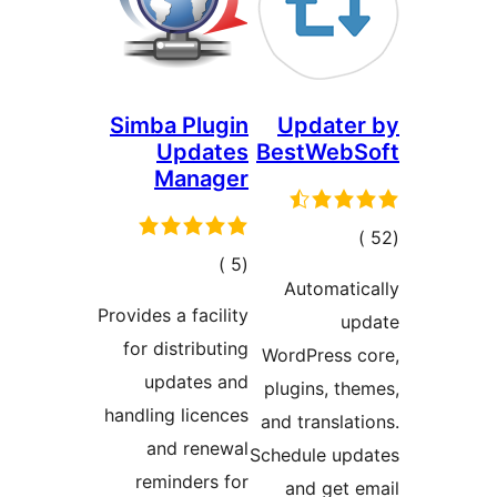
Simba Plugin
Updater
Updates
BestWebS
Manager
جمالي
إجمالي
)
(5
لتقييمات
Automati
التقييمات
Provides a facility
up
for distributing
WordPress c
updates and
plugins, th
handling licences
and translat
and renewal
Schedule upd
reminders for
and get 