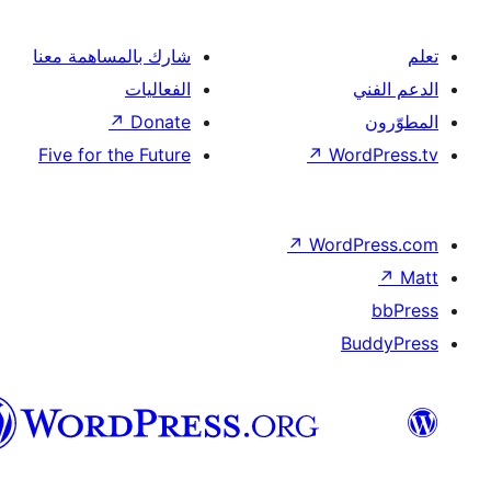
شارك بالمساهمة معنا
الفعاليات
↗
Donate
Five for the Future
↗
Wor
↗
Word
B
العربية