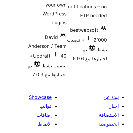
your own
notifications
WordPress
FTP ne
plugins
bestwebsof
David
2٬000+ تنصيب
Anderson / Team
تم
40+
Updraft
 مع 6.9.6
تنصيب نشط
تم
اختبارها مع 7.0.3
Showcase
قوالب
إضافات
الأنماط