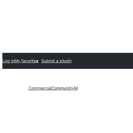
Log in
My favorites
Submit a plugin
Commercial
Community
All