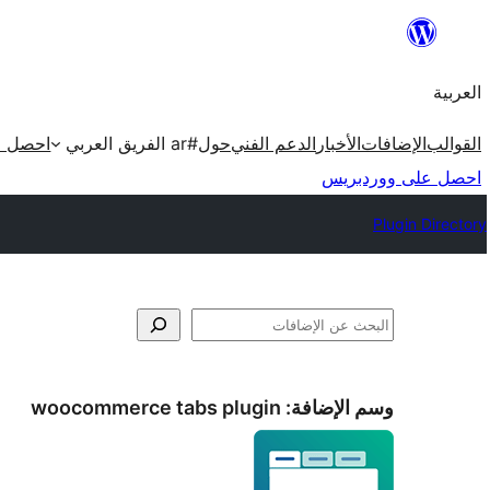
تخطى
إلى
العربية
المحتوى
القوالب
الإضافات
الأخبار
الدعم الفني
حول
#ar الفريق العربي
احصل ع
احصل على ووردبريس
Plugin Directory
البحث
وسم الإضافة:
woocommerce tabs plugin