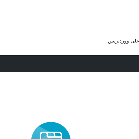
لى ووردبريس