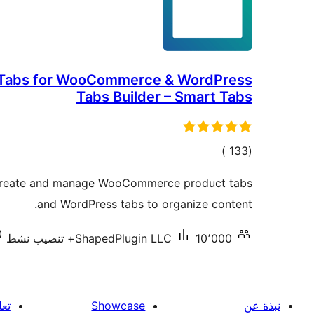
Tabs for WooCommerce & WordPress
Tabs Builder – Smart Tabs
إجمالي
)
(133
التقييمات
 create and manage WooCommerce product tabs
and WordPress tabs to organize content.
10٬000+ تنصيب نشط
ShapedPlugin LLC
نبذة عن
Showcase
تعل