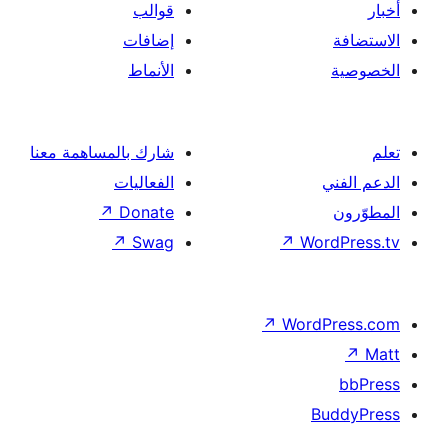
قوالب
إضافات
الأنماط
شارك بالمساهمة معنا
الفعاليات
↗
Donate
↗
Swag
↗
Wor
↗
Word
B