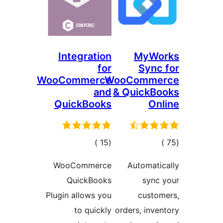
Integration
MyWo
for
Sync
WooCommerce
WooComme
and
& QuickBo
QuickBooks
On
جمالي
إجمالي
)
(15
لتقييمات
التقييمات
WooCommerce
Automati
QuickBooks
sync
Plugin allows you
custom
to quickly
orders, inve