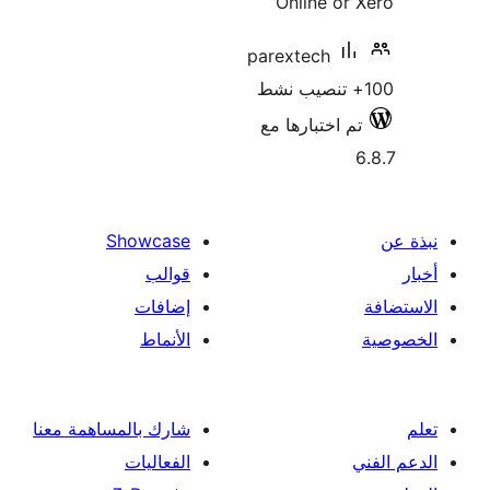
Online or
parextech
م اختبارها مع
Showcase
قوالب
إضافات
الأنماط
شارك بالمساهمة معنا
الفعاليات