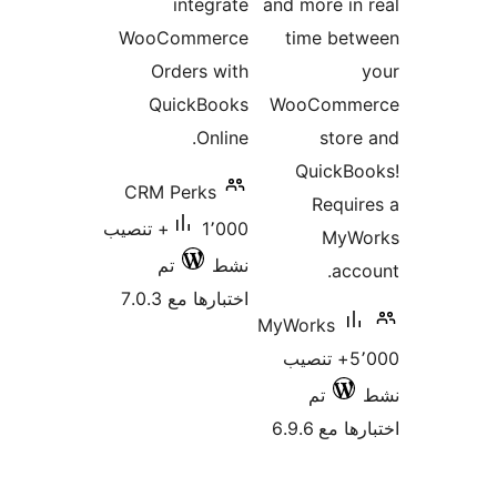
integrate
and more in
WooCommerce
time bet
Orders with
QuickBooks
WooComm
Online.
stor
QuickBo
CRM Perks
Requi
1٬000+ تنصيب
MyW
نشط
تم
acc
اختبارها مع 7.0.3
MyWorks
5٬000+ تنصيب
تم
 مع 6.9.6