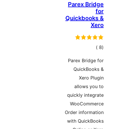
Parex Br
Quickbook
X
مالي
تقييمات
Parex Bridg
QuickBoo
Xero P
allows y
quickly inte
WooComm
Order inform
with QuickB