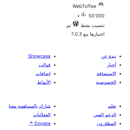
WebToffe
50٬000+
ب نشط
تم
 مع 7.0.3
Showcase
قوالب
إضافات
الأنماط
شارك بالمساهمة معنا
الفعاليات
↗
Donate