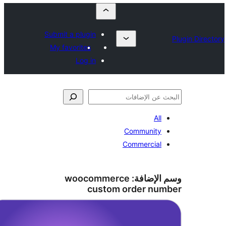
Submit a plugin
My favorites
Log in
All
Community
Commercial
الإضافة:
woocommerce
custom order nu