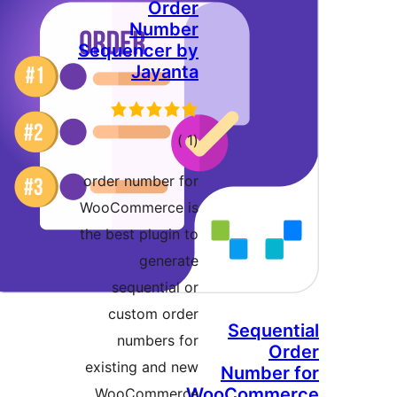
Order
Number
Sequencer by
Jayanta
إجمالي
)
(1
التقييمات
order number for
WooCommerce is
the best plugin to
generate
sequential or
custom order
Sequen
numbers for
Or
existing and new
Number 
WooComme
WooCommerce